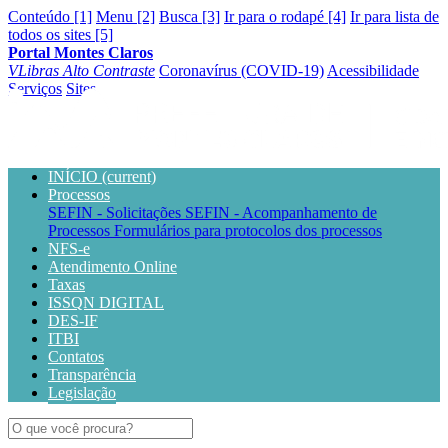
Conteúdo [1]
Menu [2]
Busca [3]
Ir para o rodapé [4]
Ir para lista de
todos os sites [5]
Portal Montes Claros
VLibras
Alto Contraste
Coronavírus (COVID-19)
Acessibilidade
Serviços
Sites
INÍCIO
(current)
Processos
SEFIN - Solicitações
SEFIN - Acompanhamento de
Processos
Formulários para protocolos dos processos
NFS-e
Atendimento Online
Taxas
ISSQN DIGITAL
DES-IF
ITBI
Contatos
Transparência
Legislação