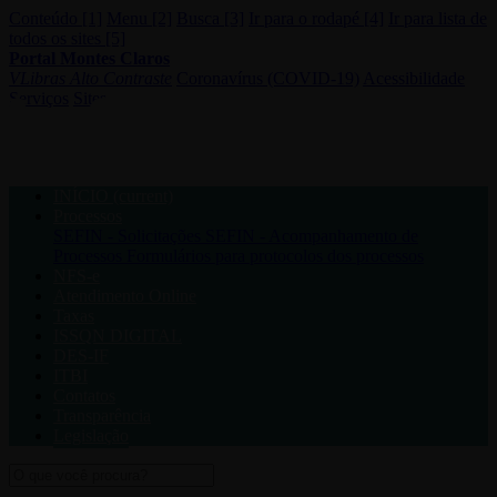
Conteúdo [1]
Menu [2]
Busca [3]
Ir para o rodapé [4]
Ir para lista de
todos os sites [5]
Portal Montes Claros
VLibras
Alto Contraste
Coronavírus (COVID-19)
Acessibilidade
Serviços
Sites
INÍCIO
(current)
Processos
SEFIN - Solicitações
SEFIN - Acompanhamento de
Processos
Formulários para protocolos dos processos
NFS-e
Atendimento Online
Taxas
ISSQN DIGITAL
DES-IF
ITBI
Contatos
Transparência
Legislação