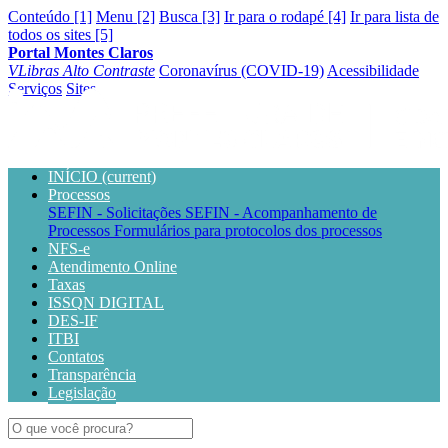
Conteúdo [1]
Menu [2]
Busca [3]
Ir para o rodapé [4]
Ir para lista de
todos os sites [5]
Portal Montes Claros
VLibras
Alto Contraste
Coronavírus (COVID-19)
Acessibilidade
Serviços
Sites
INÍCIO
(current)
Processos
SEFIN - Solicitações
SEFIN - Acompanhamento de
Processos
Formulários para protocolos dos processos
NFS-e
Atendimento Online
Taxas
ISSQN DIGITAL
DES-IF
ITBI
Contatos
Transparência
Legislação