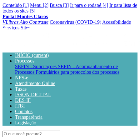
Conteúdo [1]
Menu [2]
Busca [3]
Ir para o rodapé [4]
Ir para lista de
todos os sites [5]
Portal Montes Claros
VLibras
Alto Contraste
Coronavírus (COVID-19)
Acessibilidade
Serviços
Sites
INÍCIO
(current)
Processos
SEFIN - Solicitações
SEFIN - Acompanhamento de
Processos
Formulários para protocolos dos processos
NFS-e
Atendimento Online
Taxas
ISSQN DIGITAL
DES-IF
ITBI
Contatos
Transparência
Legislação