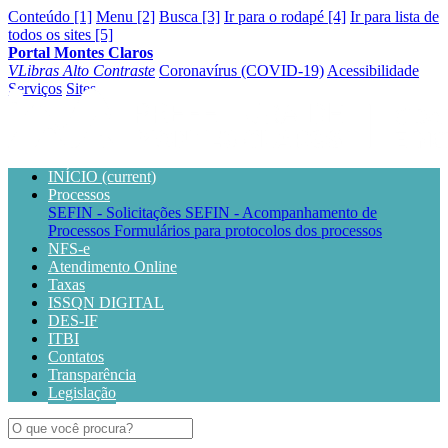
Conteúdo [1]
Menu [2]
Busca [3]
Ir para o rodapé [4]
Ir para lista de
todos os sites [5]
Portal Montes Claros
VLibras
Alto Contraste
Coronavírus (COVID-19)
Acessibilidade
Serviços
Sites
INÍCIO
(current)
Processos
SEFIN - Solicitações
SEFIN - Acompanhamento de
Processos
Formulários para protocolos dos processos
NFS-e
Atendimento Online
Taxas
ISSQN DIGITAL
DES-IF
ITBI
Contatos
Transparência
Legislação