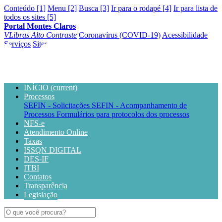
Conteúdo [1]
Menu [2]
Busca [3]
Ir para o rodapé [4]
Ir para lista de
todos os sites [5]
Portal Montes Claros
VLibras
Alto Contraste
Coronavírus (COVID-19)
Acessibilidade
Serviços
Sites
INÍCIO
(current)
Processos
SEFIN - Solicitações
SEFIN - Acompanhamento de
Processos
Formulários para protocolos dos processos
NFS-e
Atendimento Online
Taxas
ISSQN DIGITAL
DES-IF
ITBI
Contatos
Transparência
Legislação